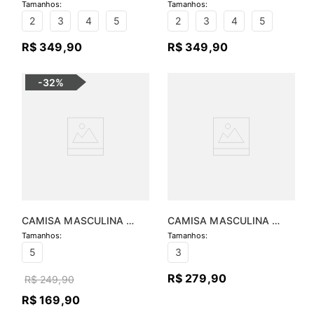
SLIM FIT MANGA LONGA
SLIM FIT MANGA LONGA
2
3
4
5
2
3
4
5
R$
349
,
90
R$
349
,
90
-
32%
CAMISA MASCULINA 
CAMISA MASCULINA 
SLIM FIT MANGA LONGA
SLIM FIT MANGA CURTA - 
BEGE
5
3
R$
279
,
90
R$
249
,
90
R$
169
,
90