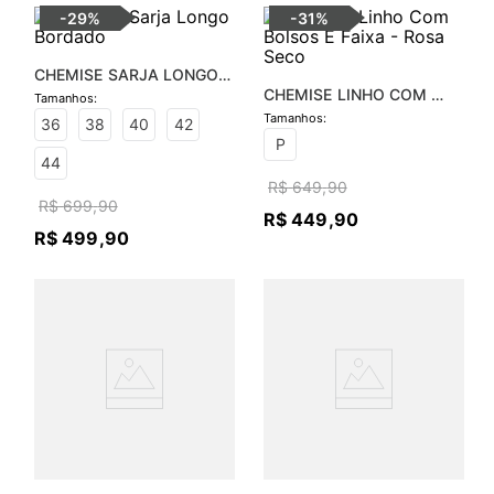
-
29%
-
31%
CHEMISE SARJA LONGO 
CHEMISE LINHO COM 
BORDADO
BOLSOS E FAIXA - ROSA 
36
38
40
42
SECO
P
44
R$
649
,
90
R$
699
,
90
R$
449
,
90
R$
499
,
90