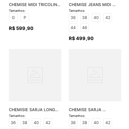
CHEMISE MIDI TRICOLINE 
CHEMISE JEANS MIDI 
BORDADO COMBINETE
MANGA CURTA - JEANS 
MÉDIO
G
P
36
38
40
42
44
46
R$
599
,
90
R$
499
,
90
CHEMISIE SARJA LONGO 
CHEMISE SARJA 
BORDADO MANGA CURTA 
LISTRADO MANGA CURTA 
- OFF WHITE
- BEGE
36
38
40
42
36
38
40
42