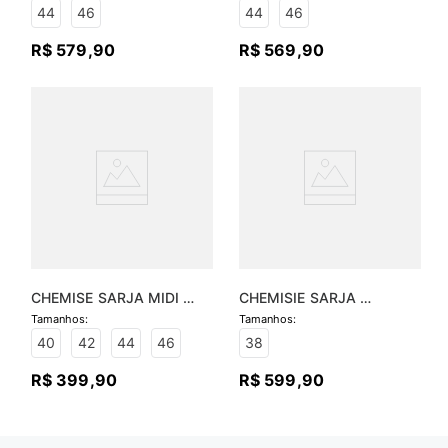
44
46
44
46
R$
579
,
90
R$
569
,
90
CHEMISE SARJA MIDI 
CHEMISIE SARJA 
COM FAIXA - VERDE 
BORDADO MIDI
MENTA
40
42
44
46
38
R$
399
,
90
R$
599
,
90