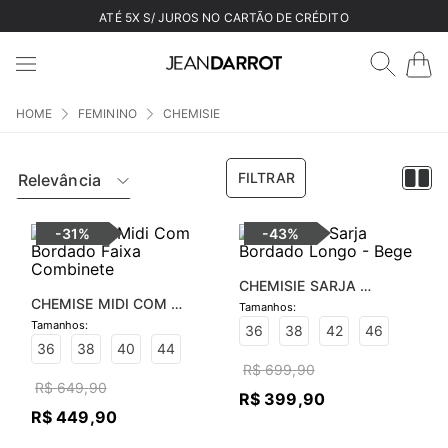
ATÉ 5X S/ JUROS NO CARTÃO DE CRÉDITO
FEMININO
CHEMISIE
FILTRAR
Relevância
-
31%
-
43%
CHEMISIE SARJA 
CHEMISE MIDI COM 
BORDADO LONGO - BEGE
BORDADO FAIXA 
36
38
42
46
COMBINETE
36
38
40
44
R$
699
,
90
R$
649
,
90
R$
399
,
90
R$
449
,
90