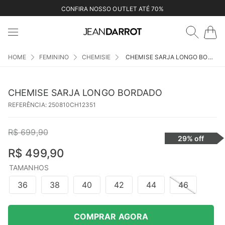
CONFIRA NOSSO OUTLET ATÉ 70%
FEMININO
CHEMISIE
CHEMISE SARJA LONGO BORDADO
CHEMISE SARJA LONGO BORDADO
REFERÊNCIA
:
250810CH12351
R$
699
,
90
29%
off
R$
499
,
90
TAMANHOS
36
38
40
42
44
46
COMPRAR AGORA