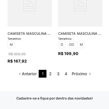
CAMISETA MASCULINA 
CAMISETA MASCULINA 
MALHA CANELADA E SILK
MANGA LONGA COM 
ZÍPER - PRETO
M
G
GG
M
R$
199
,
90
R$
209
,
90
R$
167
,
92
Anterior
1
2
3
4
Próximo
Cadastre-se e fique por dentro das novidades!