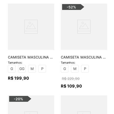
-
52%
CAMISETA MASCULINA 
CAMISETA MASCULINA 
PIMA ESSENTIAL
MALHA JEANS
G
GG
M
P
G
M
P
R$
199
,
90
R$
229
,
90
R$
109
,
90
-
20%