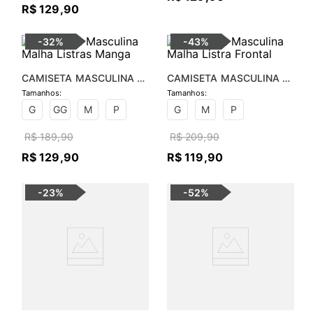
R$
129
,
90
-
32%
-
43%
CAMISETA MASCULINA 
CAMISETA MASCULINA 
MALHA LISTRAS MANGA
MALHA LISTRA FRONTAL
G
GG
M
P
G
M
P
R$
189
,
90
R$
209
,
90
R$
129
,
90
R$
119
,
90
-
23%
-
52%