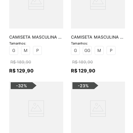
CAMISETA MASCULINA 
CAMISETA MASCULINA 
MALHA CANELADA E SILK
MALHA CANELADA E SILK
G
M
P
G
GG
M
P
R$
189
,
90
R$
189
,
90
R$
129
,
90
R$
129
,
90
-
32%
-
23%