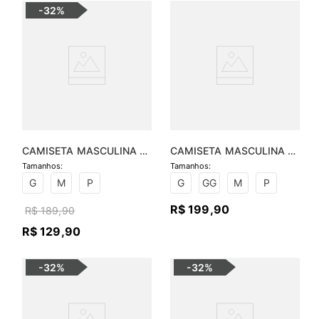
-
32%
CAMISETA MASCULINA 
CAMISETA MASCULINA 
BICOLOR COM RECORTE
PIMA ESSENTIAL
G
M
P
G
GG
M
P
R$
199
,
90
R$
189
,
90
R$
129
,
90
-
32%
-
32%