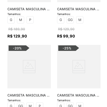
CAMISETA MASCULINA 
CAMISETA MASCULINA 
LISTRADA COM BOLSO
BÁSICA GOLA CARECA
G
M
P
G
GG
M
R$
189
,
90
R$
129
,
90
R$
129
,
90
R$
99
,
90
-
20%
-
25%
CAMISETA MASCULINA 
CAMISETA MASCULINA 
MALHA RECORTE OMBRO
MALHA SILK PUFF
G
GG
M
P
G
GG
M