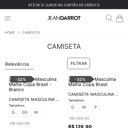
ATÉ 5X S/ JUROS NO CARTÃO DE CRÉDITO
CAMISETA
CAMISETA
FILTRAR
Relevância
-
32%
-
32%
CAMISETA MASCULINA 
CAMISETA MASCULINA 
MALHA COPA BRASIL
MALHA COPA BRASIL - 
G
M
P
BRANCO
G
GG
M
R$
189
,
90
R$
189
,
90
R$
129
,
90