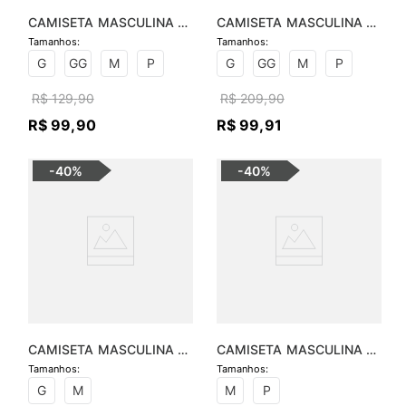
CAMISETA MASCULINA 
CAMISETA MASCULINA 
BÁSICA GOLA CARECA
SUEDINE MOST BE TRUE
G
GG
M
P
G
GG
M
P
R$
129
,
90
R$
209
,
90
R$
99
,
90
R$
99
,
91
-
40%
-
40%
CAMISETA MASCULINA 
CAMISETA MASCULINA 
GOLA POLO PIQUET
MALHA BICOLOR SILK
G
M
M
P