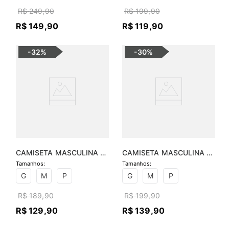
R$
249
,
90
R$
199
,
90
R$
149
,
90
R$
119
,
90
-
32%
-
30%
CAMISETA MASCULINA 
CAMISETA MASCULINA 
MALHA COPA BRASIL
BRASÃO E LISTRAS SILK - 
PRETO
G
M
P
G
M
P
R$
189
,
90
R$
199
,
90
R$
129
,
90
R$
139
,
90