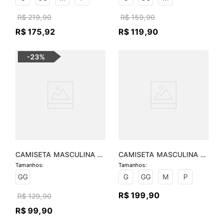
R$
219
,
90
R$
159
,
90
R$
175
,
92
R$
119
,
90
-
23%
CAMISETA MASCULINA 
CAMISETA MASCULINA 
BÁSICA GOLA CARECA
PIMA ESSENTIAL
GG
G
GG
M
P
R$
199
,
90
R$
129
,
90
R$
99
,
90