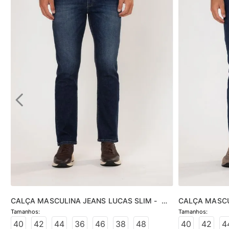
CALÇA MASCULINA JEANS LUCAS SLIM -  
CALÇA MASCUL
JEANS ESCURO
ESCURO
40
42
44
36
46
38
48
40
42
4