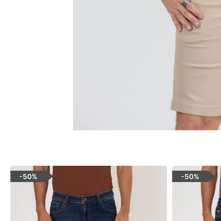
-
50%
-
50%