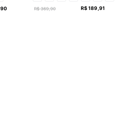
R$
189
,
91
,
90
R$
369
,
90