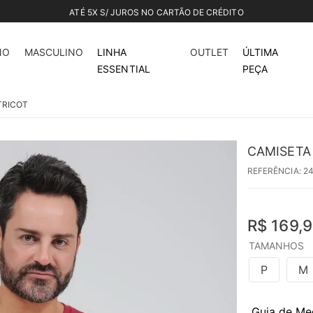
ATÉ 5X S/ JUROS NO CARTÃO DE CRÉDITO
NO
MASCULINO
LINHA
OUTLET
ÚLTIMA
ESSENTIAL
PEÇA
TRICOT
CAMISETA
REFERÊNCIA
:
2
R$
169
,
9
TAMANHOS
P
M
Guia de Me