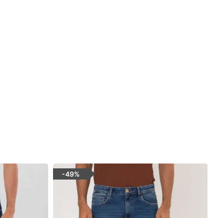
-
49%