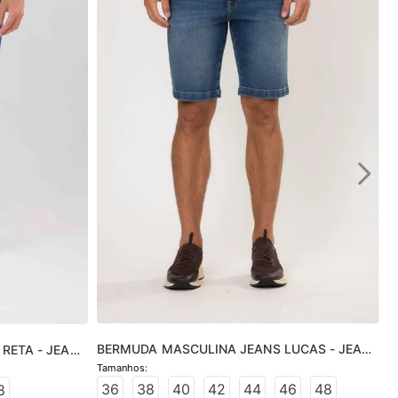
BERMUDA MASCULINA JEANS LUCAS - JEANS 
RETA - JEANS 
MÉDIO
36
38
40
42
44
46
48
8