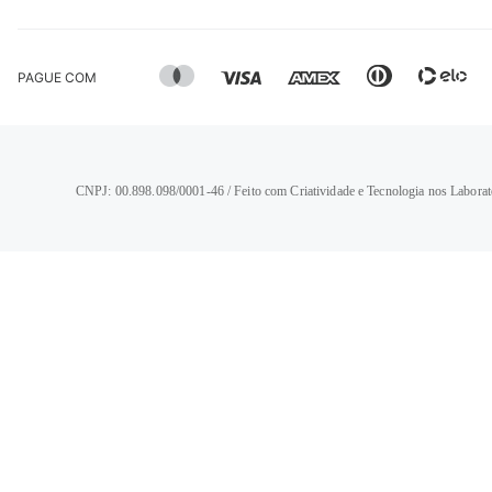
PAGUE COM
CNPJ: 00.898.098/0001-46 / Feito com Criatividade e Tecnologia nos Laborat
TERMOS MAIS BUSCADOS
1
º
calça jeans feminina
2
º
vestido
3
º
blusa
4
º
camisa feminina