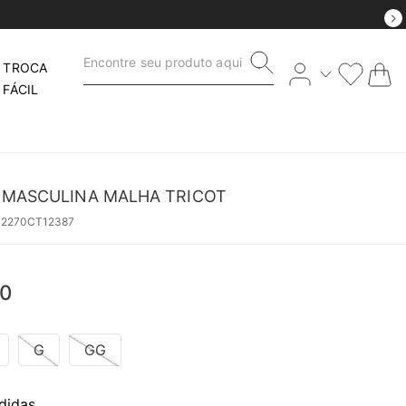
Encontre seu produto aqui
TROCA
FÁCIL
 MASCULINA MALHA TRICOT
42270CT12387
0
G
GG
didas