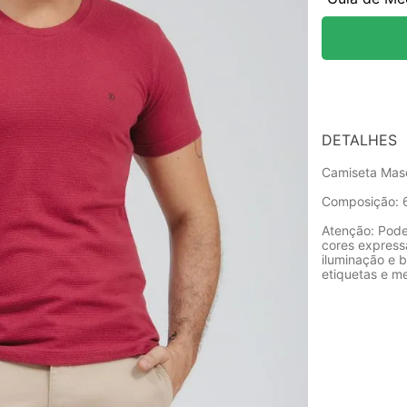
DETALHES
Camiseta Masc
Composição: 
Atenção: Pode
cores express
iluminação e b
etiquetas e m