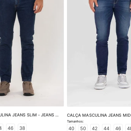
INA JEANS SLIM - JEANS 
CALÇA MASCULINA JEANS MID 
MÉDIO
4
46
38
40
50
42
44
46
4