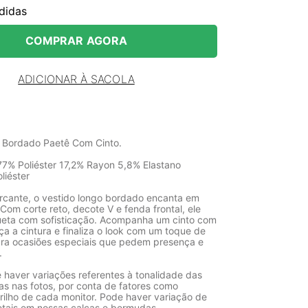
didas
COMPRAR AGORA
ADICIONAR À SACOLA
 Bordado Paetê Com Cinto.
7% Poliéster 17,2% Rayon 5,8% Elastano
liéster
rcante, o vestido longo bordado encanta em
Com corte reto, decote V e fenda frontal, ele
lhueta com sofisticação. Acompanha um cinto com
lça a cintura e finaliza o look com um toque de
 para ocasiões especiais que pedem presença e
.
 haver variações referentes à tonalidade das
as nas fotos, por conta de fatores como
rilho de cada monitor. Pode haver variação de
etais em nossas calças e bermudas.