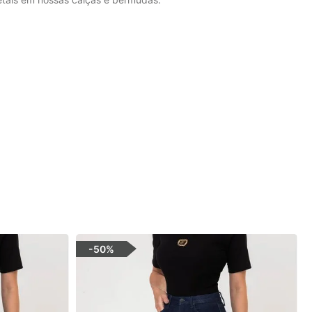
-
50%