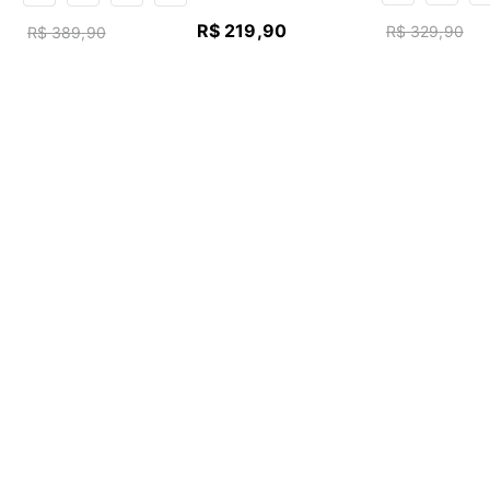
R$
219
,
90
R$
329
,
90
R$
389
,
90