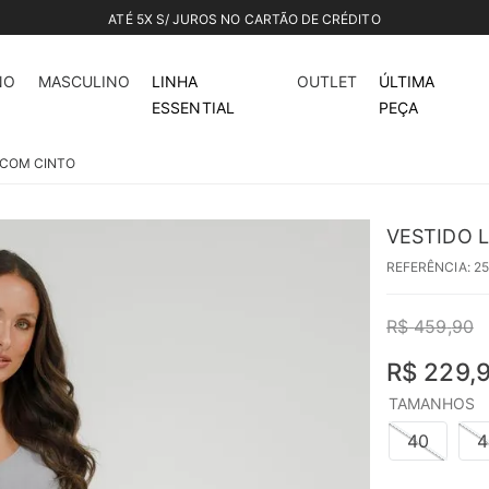
ATÉ 5X S/ JUROS NO CARTÃO DE CRÉDITO
50%
off
NO
MASCULINO
LINHA
OUTLET
ÚLTIMA
ESSENTIAL
PEÇA
 COM CINTO
VESTIDO 
REFERÊNCIA
:
2
R$
459
,
90
R$
229
,
TAMANHOS
40
4