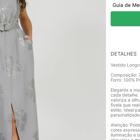
Guia de Me
DETALHES
Vestido Longo
Composição: 7
Forro: 100% Po
Elegante e ma
cada detalhe. 
valoriza a si
fivela que rea
estilo. Ideal
personalidade
Atenção: Pode
cores express
iluminação e b
etiquetas e m