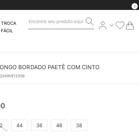
Encontre seu produto aqui
TROCA
FÁCIL
LONGO BORDADO PAETÊ COM CINTO
52249VE12356
90
2
44
36
46
38