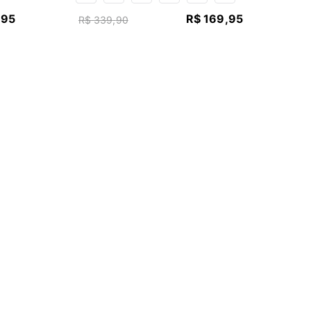
,
95
R$
169
,
95
R$
339
,
90