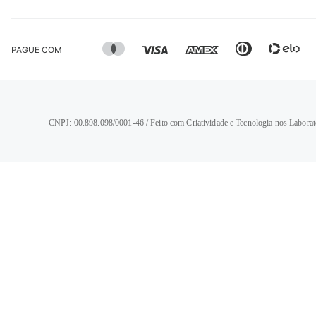
PAGUE COM
CNPJ: 00.898.098/0001-46 / Feito com Criatividade e Tecnologia nos Laborat
TERMOS MAIS BUSCADOS
1
º
calça jeans feminina
2
º
vestido
3
º
blusa
4
º
camisa feminina