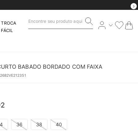
Encontre seu produto aqui
TROCA
FÁCIL
CURTO BABADO BORDADO COM FAIXA
2682VE212351
92
4
36
38
40