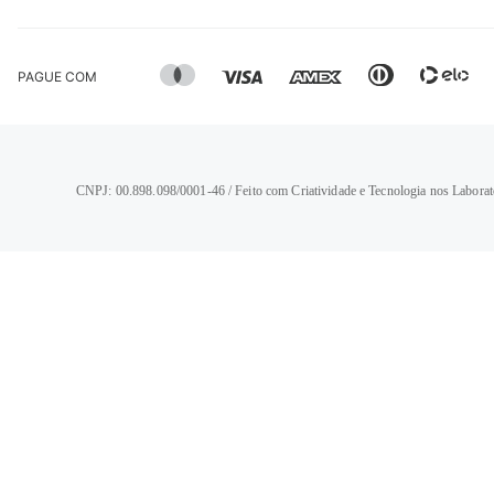
PAGUE COM
CNPJ: 00.898.098/0001-46 / Feito com Criatividade e Tecnologia nos Laborat
TERMOS MAIS BUSCADOS
1
º
calça jeans feminina
2
º
vestido
3
º
blusa
4
º
camisa feminina