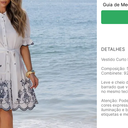
Guia de Me
DETALHES
Vestido Curto
Composição: 5
Combinete: 92
Leve e cheio 
barrado que v
no mesmo teci
Atenção: Pode
cores express
iluminação e b
etiquetas e m