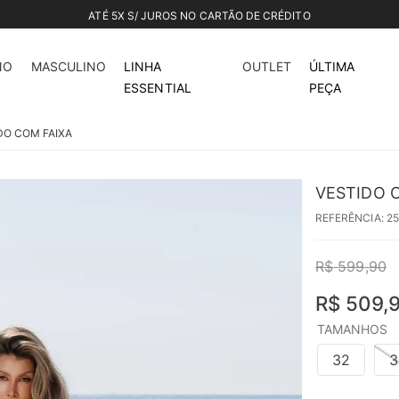
15%
off
NO
MASCULINO
LINHA
OUTLET
ÚLTIMA
ESSENTIAL
PEÇA
O COM FAIXA
VESTIDO 
REFERÊNCIA
:
25
R$
599
,
90
R$
509
,
TAMANHOS
32
3