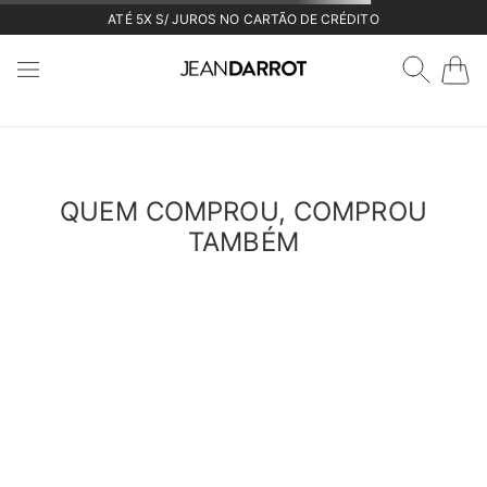
ATÉ 5X S/ JUROS NO CARTÃO DE CRÉDITO
DESCULPE!
Não encontramos o que você está buscando.
VOLTAR
Verifique os termos digitados
Tente utilizar uma única palavra
Utilize termos genéricos na busca
Procure utilizar sinônimos ao termo desejado.