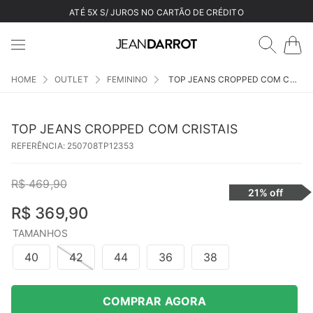
ATÉ 5X S/ JUROS NO CARTÃO DE CRÉDITO
OUTLET
FEMININO
TOP JEANS CROPPED COM CRISTAIS
TOP JEANS CROPPED COM CRISTAIS
REFERÊNCIA
:
250708TP12353
R$
469
,
90
21%
off
R$
369
,
90
TAMANHOS
40
42
44
36
38
COMPRAR AGORA