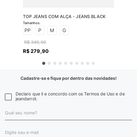
TOP JEANS COM ALÇA - JEANS BLACK
PP
P
M
G
R$
349
,
90
R$
279
,
90
Cadastre-se e fique por dentro das novidades!
Declaro que li e concordo com os Termos de Uso e de
jeandarrot.