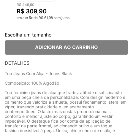
R$
449
,
90
R$
309
,
90
em até
5
x
de
R$
61
,
98
sem juros
Escolha um tamanho
ADICIONAR AO CARRINHO
DETALHES
Top Jeans Com Alça - Jeans Black
Composição: 100% Algodão
Top feminino jeans de alça que traduz atitude e sofisticação
em uma peça cheia de personalidade. Com design moderno e
caimento que valoriza a silhueta, possui fechamento lateral em
zíper, trazendo praticidade e um acabamento
contemporâneo. O lastex nas costas proporciona mais
conforto e melhor ajuste ao corpo, garantindo um vestir
impecável. O destaque fica por conta da aplicação de
transfer na parte frontal, adicionando brilho e um toque
fashion irresistível à peça. Único, chic e cheio de estilo, é