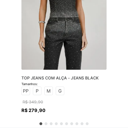
TOP JEANS COM ALÇA - JEANS BLACK
PP
P
M
G
R$
349
,
90
R$
279
,
90