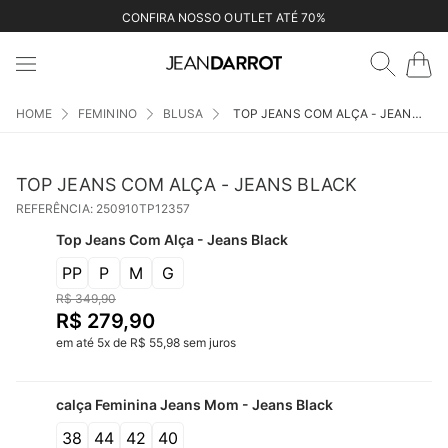
CONFIRA NOSSO OUTLET ATÉ 70%
FEMININO
BLUSA
TOP JEANS COM ALÇA - JEANS BLACK
TOP JEANS COM ALÇA - JEANS BLACK
REFERÊNCIA
:
250910TP12357
Top Jeans Com Alça - Jeans Black
PP
P
M
G
R$
349
,
90
R$
279
,
90
em até
5
x
de
R$
55
,
98
sem juros
calça Feminina Jeans Mom - Jeans Black
38
44
42
40