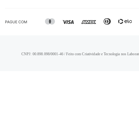
PAGUE COM
CNPJ: 00.898.098/0001-46 / Feito com Criatividade e Tecnologia nos Laborat
TERMOS MAIS BUSCADOS
1
º
calça jeans feminina
2
º
vestido
3
º
blusa
4
º
camisa feminina