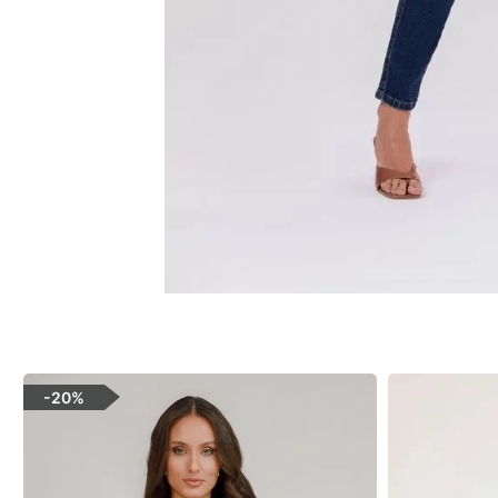
-
20%