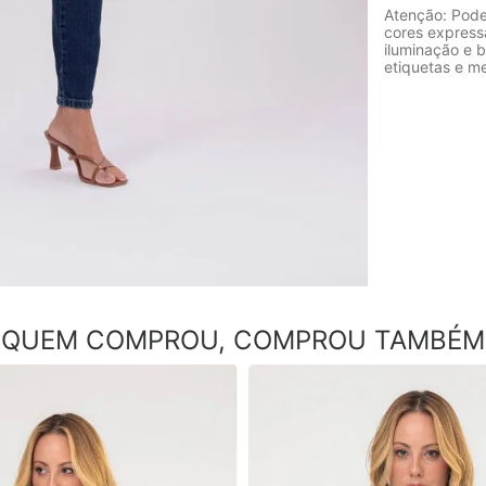
Atenção: Pode
cores express
iluminação e b
etiquetas e m
QUEM COMPROU, COMPROU TAMBÉM