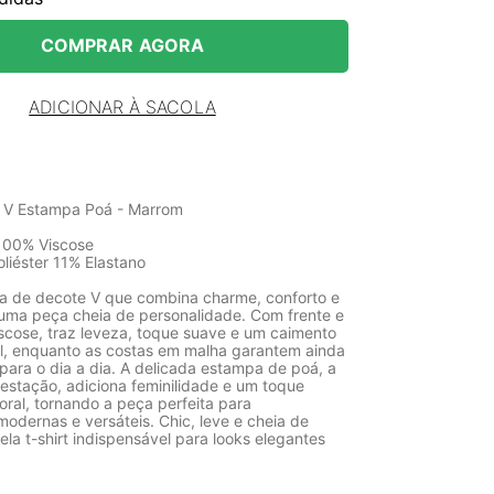
COMPRAR AGORA
ADICIONAR À SACOLA
e V Estampa Poá - Marrom
100% Viscose
liéster 11% Elastano
ina de decote V que combina charme, conforto e
uma peça cheia de personalidade. Com frente e
cose, traz leveza, toque suave e um caimento
ual, enquanto as costas em malha garantem ainda
para o dia a dia. A delicada estampa de poá, a
 estação, adiciona feminilidade e um toque
ral, tornando a peça perfeita para
odernas e versáteis. Chic, leve e cheia de
la t-shirt indispensável para looks elegantes