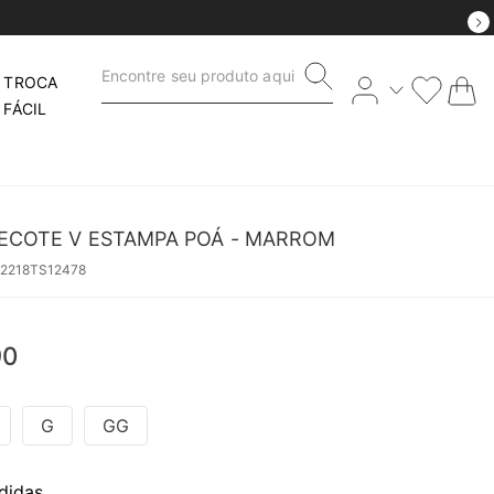
Encontre seu produto aqui
TROCA
FÁCIL
DECOTE V ESTAMPA POÁ - MARROM
62218TS12478
90
G
GG
didas