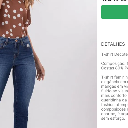
DETALHES
T-shirt Decot
Composição: 
Costas 89% Po
T-shirt femin
elegância em 
mangas em vis
fluido ao vis
mais conforto 
queridinha da
fashion atempo
composições m
charme, é aque
sem esforço.