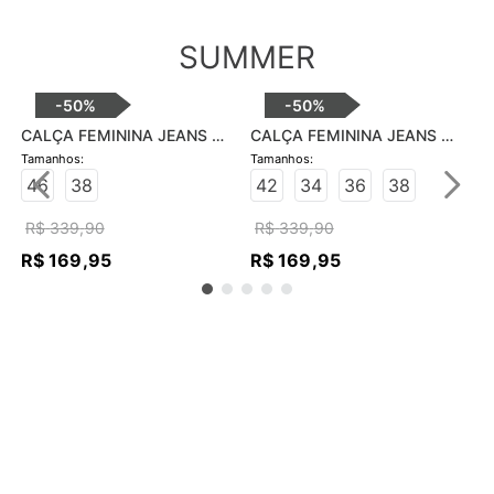
SUMMER
-
50%
-
50%
CALÇA FEMININA JEANS 
SOFIA SKINNY - JEANS 
ESCURO
42
34
36
38
R$
339
,
90
CALÇA FEMININA JEANS 
R$
169
,
95
HOT PANTS SKINNY - JEANS 