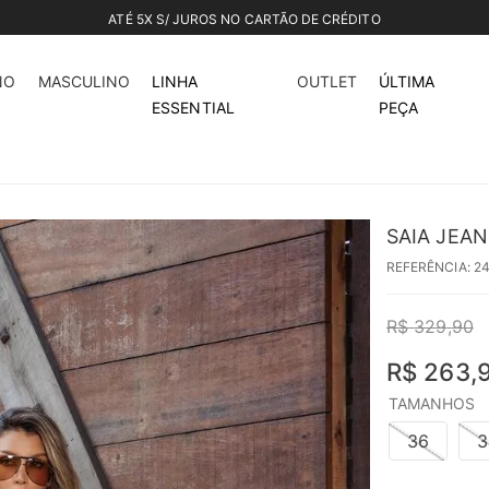
CONFIRA NOSSO OUTLET ATÉ 70%
20%
off
NO
MASCULINO
LINHA
OUTLET
ÚLTIMA
ESSENTIAL
PEÇA
SAIA JEA
REFERÊNCIA
:
2
R$
329
,
90
R$
263
,
TAMANHOS
36
3