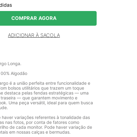
didas
COMPRAR AGORA
ADICIONAR À SACOLA
rgo Longa.
100% Algodão
argo é a união perfeita entre funcionalidade e
Com bolsos utilitários que trazem um toque
se destaca pelas fendas estratégicas — uma
ra traseira — que garantem movimento e
look. Uma peça versátil, ideal para quem busca
tude.
 haver variações referentes à tonalidade das
as nas fotos, por conta de fatores como
rilho de cada monitor. Pode haver variação de
etais em nossas calças e bermudas.