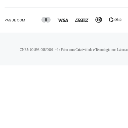
PAGUE COM
CNPJ: 00.898.098/0001-46 / Feito com Criatividade e Tecnologia nos Laborat
TERMOS MAIS BUSCADOS
1
º
calça jeans feminina
2
º
vestido
3
º
blusa
4
º
camisa feminina