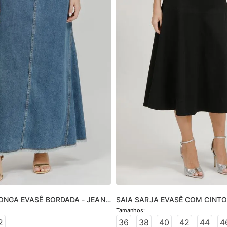
ONGA EVASÊ BORDADA - JEANS 
SAIA SARJA EVASÊ COM CINTO
2
36
38
40
42
44
4