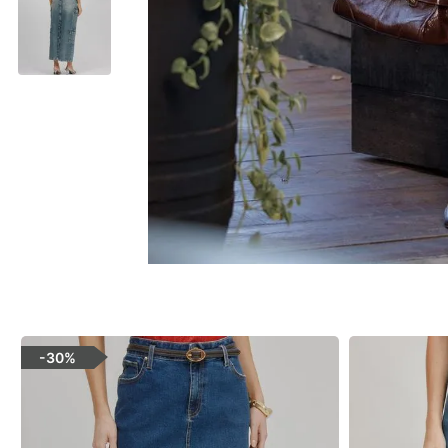
-
30%