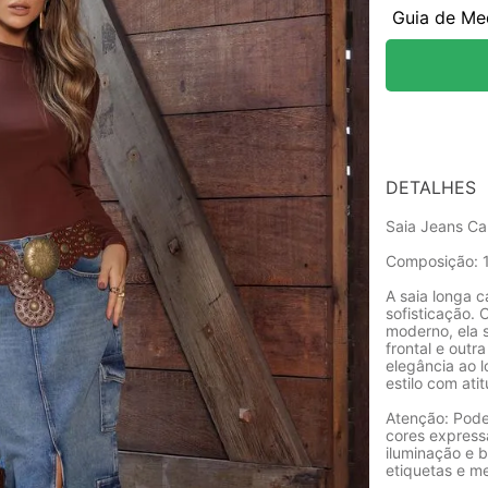
Guia de Me
DETALHES
Saia Jeans Ca
Composição: 
A saia longa c
sofisticação. 
moderno, ela 
frontal e out
elegância ao 
estilo com ati
Atenção: Pode
cores express
iluminação e b
etiquetas e m