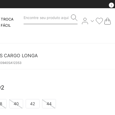
Encontre seu produto aqui
TROCA
FÁCIL
NS CARGO LONGA
40940SA12353
92
8
40
42
44