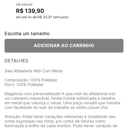
R$
289
,
90
R$
139
,
90
em até
4
x
de
R$
34
,
97
sem juros
Escolha um tamanho
ADICIONAR AO CARRINHO
DETALHES
Saia Alfaiataria Midi Com Metal.
Composição: 100% Poliéster
Forro: 100% Poliéster
Elegância com personalidade! A saia midi de alfaiataria traz
um caimento impecável, fenda frontal sofisticada e detalhe
em metal que valoriza o visual. Uma peça versátil que transita
com facilidade do look de trabalho ao estilo casual chic.
Atenção: Pode haver variações referentes à tonalidade das
cores expressas nas fotos, por conta de fatores como
iluminação e brilho de cada monitor. Pode haver variação de