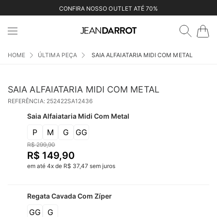
CONFIRA NOSSO OUTLET ATÉ 70%
ÚLTIMA PEÇA
SAIA ALFAIATARIA MIDI COM METAL
SAIA ALFAIATARIA MIDI COM METAL
REFERÊNCIA
:
252422SA12436
Saia Alfaiataria Midi Com Metal
P
M
G
GG
R$
299
,
90
R$
149
,
90
em até
4
x
de
R$
37
,
47
sem juros
Regata Cavada Com Zíper
GG
G