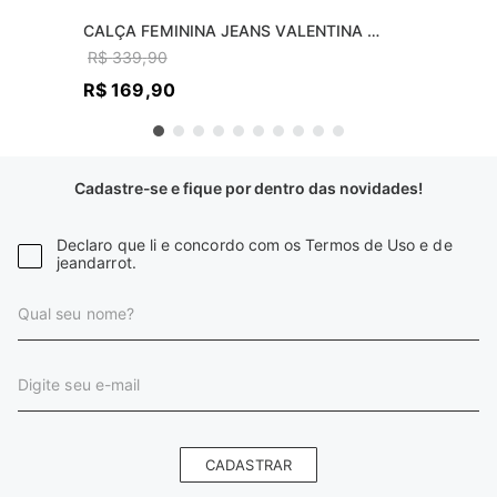
CALÇA FEMININA JEANS VALENTINA 
SKINNY
R$
339
,
90
R$
169
,
90
Cadastre-se e fique por dentro das novidades!
Declaro que li e concordo com os Termos de Uso e de
jeandarrot.
CADASTRAR