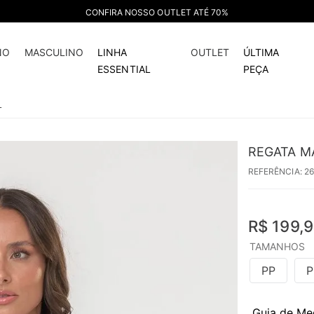
ATÉ 5X S/ JUROS NO CARTÃO DE CRÉDITO
NO
MASCULINO
LINHA
OUTLET
ÚLTIMA
ESSENTIAL
PEÇA
L
REGATA M
REFERÊNCIA
:
2
R$
199
,
9
TAMANHOS
PP
P
Guia de Me