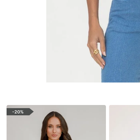
-
20%