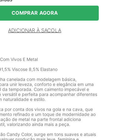
COMPRAR AGORA
ADICIONAR À SACOLA
Com Vivos E Metal
1,5% Viscose 8,5% Elastano
lha canelada com modelagem básica,
para unir leveza, conforto e elegância em uma
l da temporada. Com caimento impecável e
 versátil e perfeita para acompanhar diferentes
naturalidade e estilo.
ca por conta dos vivos na gola e na cava, que
mento refinado e um toque de modernidade ao
cação de metal na parte frontal adiciona
util, valorizando ainda mais a peça.
ção Candy Color, surge em tons suaves e atuais
alquer produção mais leve, feminina e