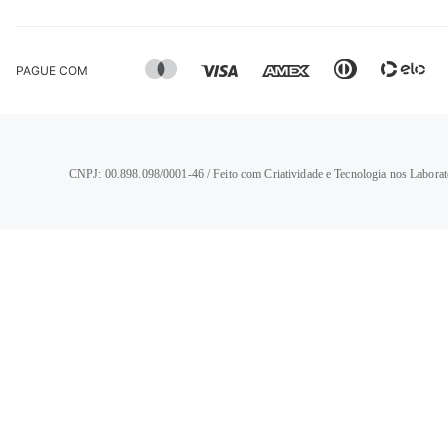
PAGUE COM
CNPJ: 00.898.098/0001-46 / Feito com Criatividade e Tecnologia nos Laborat
TERMOS MAIS BUSCADOS
1
º
calça jeans feminina
2
º
vestido
3
º
blusa
4
º
camisa feminina