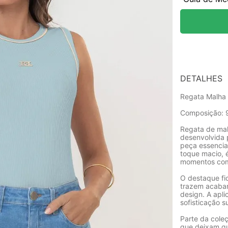
DETALHES
Regata Malha 
Composição: 9
Regata de ma
desenvolvida 
peça essencia
toque macio, é
momentos com 
O destaque fi
trazem acaba
design. A apli
sofisticação s
Parte da cole
que deixam qu