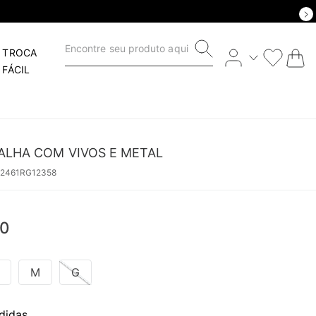
Encontre seu produto aqui
TROCA
FÁCIL
ALHA COM VIVOS E METAL
62461RG12358
0
M
G
didas