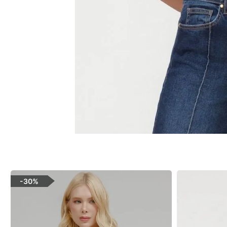
-
30%