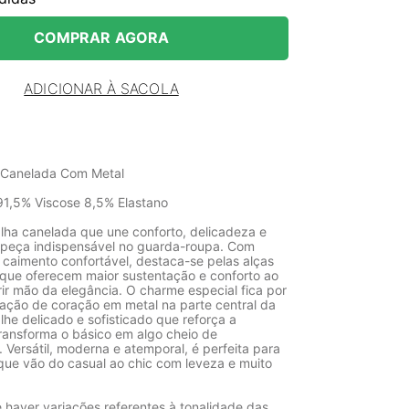
COMPRAR AGORA
ADICIONAR À SACOLA
 Canelada Com Metal
1,5% Viscose 8,5% Elastano
ha canelada que une conforto, delicadeza e
 peça indispensável no guarda-roupa. Com
 caimento confortável, destaca-se pelas alças
 que oferecem maior sustentação e conforto ao
rir mão da elegância. O charme especial fica por
cação de coração em metal na parte central da
he delicado e sofisticado que reforça a
transforma o básico em algo cheio de
 Versátil, moderna e atemporal, é perfeita para
ue vão do casual ao chic com leveza e muito
 haver variações referentes à tonalidade das