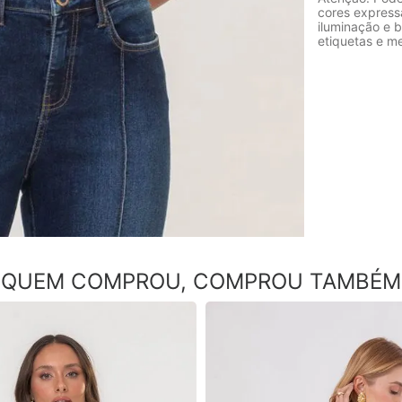
cores express
iluminação e b
etiquetas e m
QUEM COMPROU, COMPROU TAMBÉM