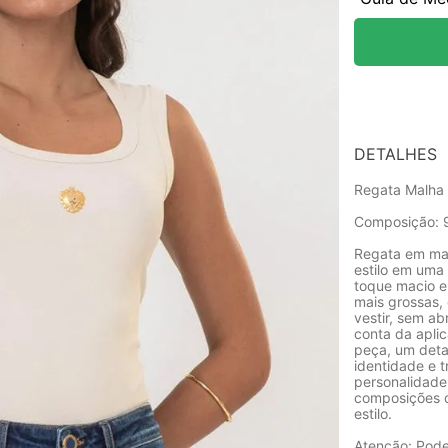
DETALHES
Regata Malha
Composição: 9
Regata em mal
estilo em uma
toque macio e
mais grossas,
vestir, sem ab
conta da apli
peça, um detal
identidade e 
personalidade.
composições q
estilo.
Atenção: Pode