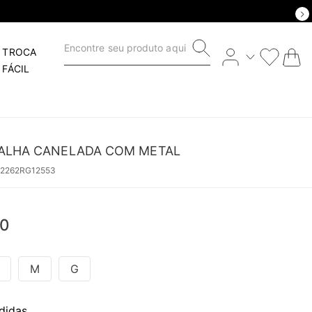
Encontre seu produto aqui
TROCA
FÁCIL
ALHA CANELADA COM METAL
62262RG12553
0
M
G
didas