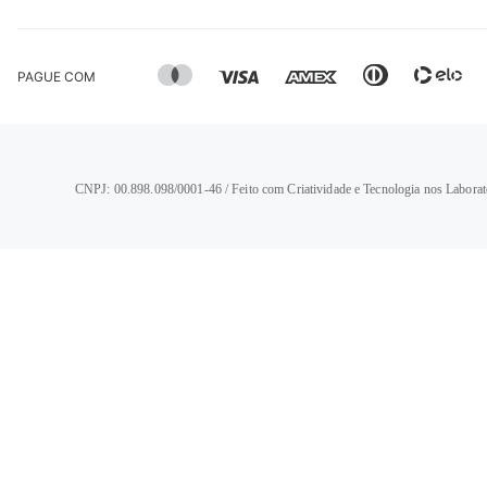
PAGUE COM
CNPJ: 00.898.098/0001-46 / Feito com Criatividade e Tecnologia nos Laborat
TERMOS MAIS BUSCADOS
1
º
calça jeans feminina
2
º
vestido
3
º
blusa
4
º
camisa feminina