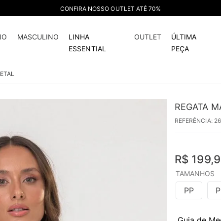
CONFIRA NOSSO OUTLET ATÉ 70%
NO
MASCULINO
LINHA
OUTLET
ÚLTIMA
ESSENTIAL
PEÇA
ETAL
REGATA M
REFERÊNCIA
:
2
R$
199
,
9
TAMANHOS
PP
P
Guia de Me