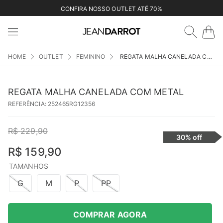
CONFIRA NOSSO OUTLET ATÉ 70%
OUTLET
FEMININO
REGATA MALHA CANELADA COM METAL
REGATA MALHA CANELADA COM METAL
REFERÊNCIA
:
252465RG12356
R$
229
,
90
30%
off
R$
159
,
90
TAMANHOS
G
M
P
PP
COMPRAR AGORA