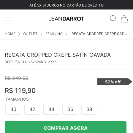
ATÉ 5X S/ JUROS NO CARTÃO DE CRÉDITO
OUTLET
FEMININO
REGATA CROPPED CREPE SATIN CAVADA
REGATA CROPPED CREPE SATIN CAVADA
REFERÊNCIA
:
252626RG12375
R$
249
,
90
52%
off
R$
119
,
90
TAMANHOS
40
42
44
36
38
COMPRAR AGORA