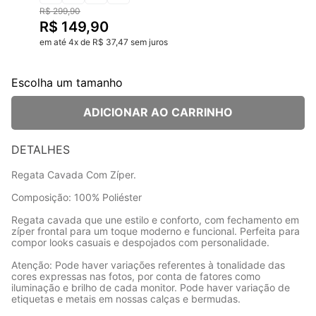
R$
299
,
90
R$
149
,
90
em até
4
x
de
R$
37
,
47
sem juros
Escolha um tamanho
ADICIONAR AO CARRINHO
DETALHES
Regata Cavada Com Zíper.
Composição: 100% Poliéster
Regata cavada que une estilo e conforto, com fechamento em
zíper frontal para um toque moderno e funcional. Perfeita para
compor looks casuais e despojados com personalidade.
Atenção: Pode haver variações referentes à tonalidade das
cores expressas nas fotos, por conta de fatores como
iluminação e brilho de cada monitor. Pode haver variação de
etiquetas e metais em nossas calças e bermudas.