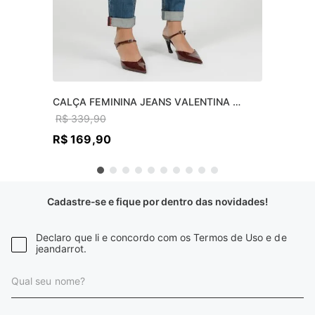
CALÇA FEMININA JEANS VALENTINA 
SKINNY
R$
339
,
90
R$
169
,
90
Cadastre-se e fique por dentro das novidades!
Declaro que li e concordo com os Termos de Uso e de
jeandarrot.