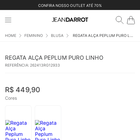
CONFIRA NOSSO OUTLET ATÉ 70%
FEMININO
BLUSA
REGATA ALÇA PEPLUM PURO LINHO
REGATA ALÇA PEPLUM PURO LINHO
REFERÊNCIA
:
262413RG12933
R$
449
,
90
Cores