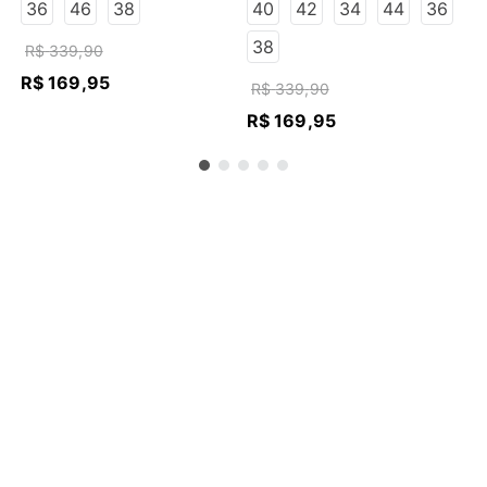
ESCURO
ESCURO
36
46
38
40
42
34
44
36
38
R$
339
,
90
R$
169
,
95
R$
339
,
90
R$
169
,
95