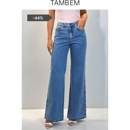
TAMBÉM
-
44%