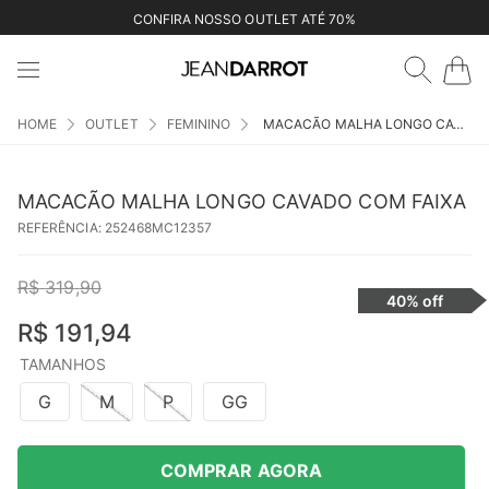
CONFIRA NOSSO OUTLET ATÉ 70%
OUTLET
FEMININO
MACACÃO MALHA LONGO CAVADO COM FAIXA
MACACÃO MALHA LONGO CAVADO COM FAIXA
REFERÊNCIA
:
252468MC12357
R$
319
,
90
40%
off
R$
191
,
94
TAMANHOS
G
M
P
GG
COMPRAR AGORA