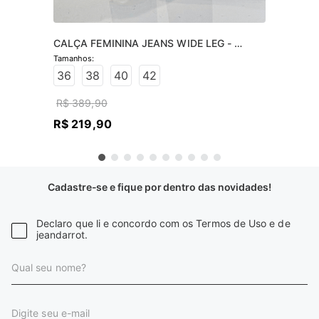
CALÇA FEMININA JEANS WIDE LEG - 
JEANS CLARO
36
38
40
42
R$
389
,
90
R$
219
,
90
Cadastre-se e fique por dentro das novidades!
Declaro que li e concordo com os Termos de Uso e de
jeandarrot.