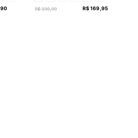
,
90
R$
169
,
95
R$
339
,
90