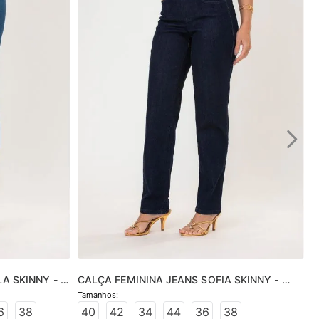
A SKINNY - 
CALÇA FEMININA JEANS SOFIA SKINNY - 
JEANS ESCURO
6
38
40
42
34
44
36
38