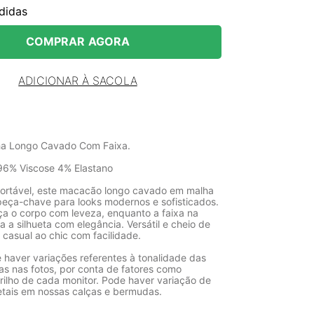
didas
COMPRAR AGORA
ADICIONAR À SACOLA
a Longo Cavado Com Faixa.
96% Viscose 4% Elastano
nfortável, este macacão longo cavado em malha
peça-chave para looks modernos e sofisticados.
ça o corpo com leveza, enquanto a faixa na
a a silhueta com elegância. Versátil e cheio de
o casual ao chic com facilidade.
 haver variações referentes à tonalidade das
as nas fotos, por conta de fatores como
rilho de cada monitor. Pode haver variação de
etais em nossas calças e bermudas.