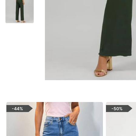
-
44%
-
50%