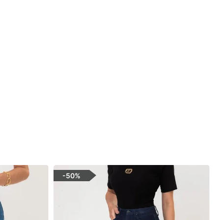
-
50%