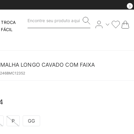
Encontre seu produto aqui
TROCA
FÁCIL
MALHA LONGO CAVADO COM FAIXA
52468MC12352
4
P
GG