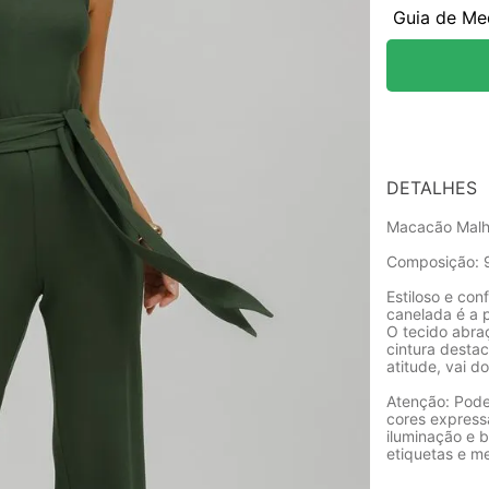
Guia de Me
DETALHES
Macacão Malh
Composição: 
Estiloso e co
canelada é a 
O tecido abra
cintura destac
atitude, vai d
Atenção: Pode
cores express
iluminação e b
etiquetas e m