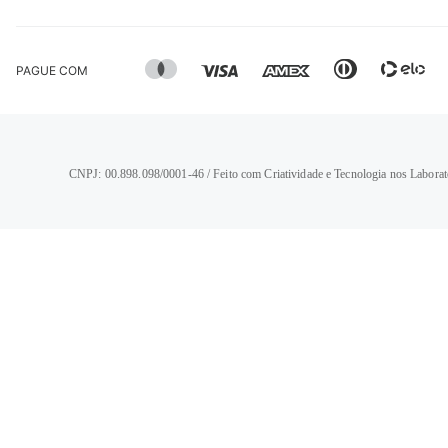
PAGUE COM
CNPJ: 00.898.098/0001-46 / Feito com Criatividade e Tecnologia nos Laborat
TERMOS MAIS BUSCADOS
1
º
calça jeans feminina
2
º
vestido
3
º
blusa
4
º
camisa feminina