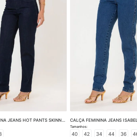
NA JEANS HOT PANTS SKINNY 
CALÇA FEMININA JEANS ISABEL
URO
JEANS MÉDIO
8
40
42
34
44
36
4