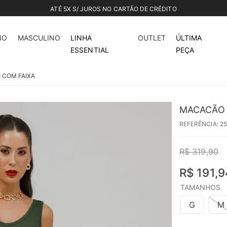
ATÉ 5X S/ JUROS NO CARTÃO DE CRÉDITO
40%
off
NO
MASCULINO
LINHA
OUTLET
ÚLTIMA
ESSENTIAL
PEÇA
 COM FAIXA
MACACÃO 
REFERÊNCIA
:
2
R$
319
,
90
R$
191
,
9
TAMANHOS
G
M