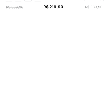
R$
219
,
90
R$
339
,
90
R$
389
,
90