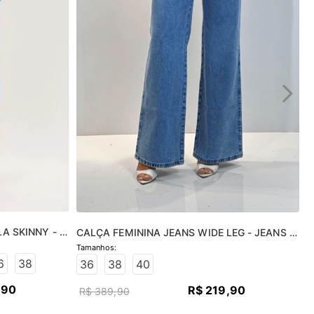
A SKINNY - 
CALÇA FEMININA JEANS WIDE LEG - JEANS 
CLARO
6
38
36
38
40
,
90
R$
219
,
90
R$
389
,
90