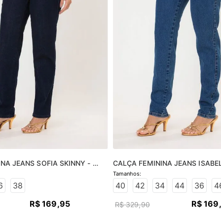
NA JEANS SOFIA SKINNY - 
CALÇA FEMININA JEANS ISABEL
O
JEANS MÉDIO
6
38
40
42
34
44
36
4
R$
169
,
95
R$
169
R$
329
,
90