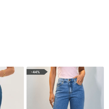
-
44%