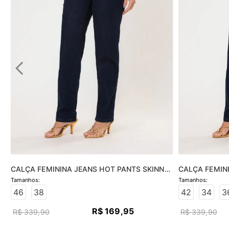
CALÇA FEMININA JEANS HOT PANTS SKINNY 
CALÇA FEMINI
- JEANS ESCURO
JEANS ESCUR
46
38
42
34
3
R$
169
,
95
R$
339
,
90
R$
339
,
90