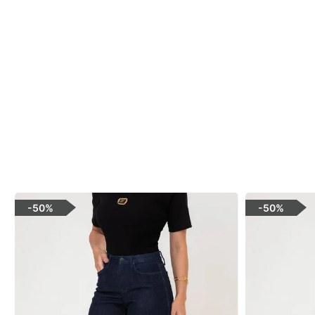
-
50%
-
50%