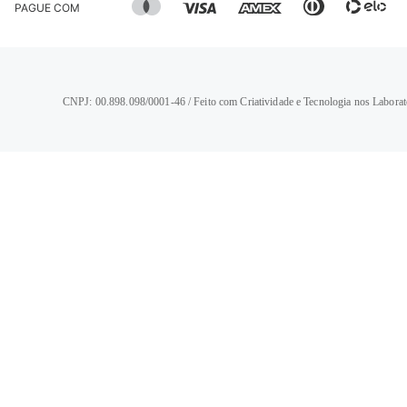
PAGUE COM
CNPJ: 00.898.098/0001-46 / Feito com Criatividade e Tecnologia nos Laborat
TERMOS MAIS BUSCADOS
1
º
calça jeans feminina
2
º
vestido
3
º
blusa
4
º
camisa feminina
5
º
calça jeans masculina
6
º
bermuda feminina