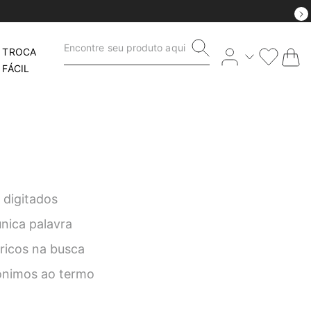
Encontre seu produto aqui
TROCA
FÁCIL
 digitados
única palavra
éricos na busca
nônimos ao termo