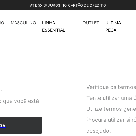
CONFIRA NOSSO OUTLET ATÉ 70%
NO
MASCULINO
LINHA
OUTLET
ÚLTIMA
ESSENTIAL
PEÇA
!
Verifique os termos
Tente utilizar uma 
 que você está
Utilize termos gen
Procure utilizar si
AR
desejado.