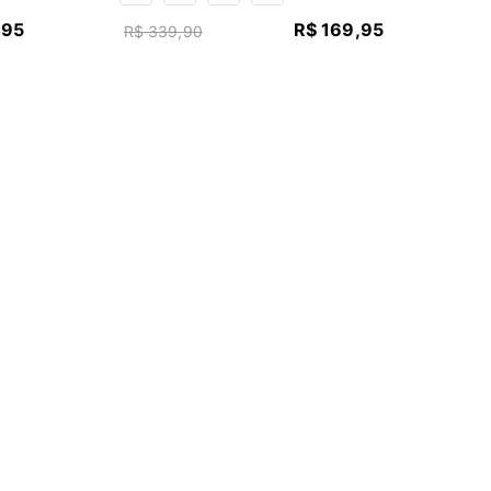
,
95
R$
169
,
95
R$
339
,
90