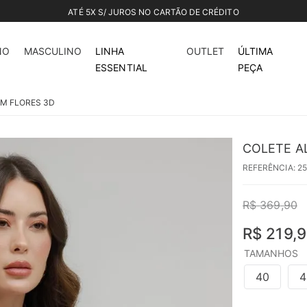
ATÉ 5X S/ JUROS NO CARTÃO DE CRÉDITO
41%
off
NO
MASCULINO
LINHA
OUTLET
ÚLTIMA
ESSENTIAL
PEÇA
OM FLORES 3D
COLETE A
REFERÊNCIA
:
2
R$
369
,
90
R$
219
,
9
TAMANHOS
40
4