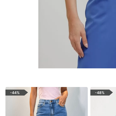
-
44%
-
48%