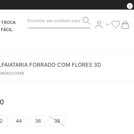
Encontre seu produto aqui
TROCA
FÁCIL
LFAIATARIA FORRADO COM FLORES 3D
52624CL12358
0
2
44
36
38