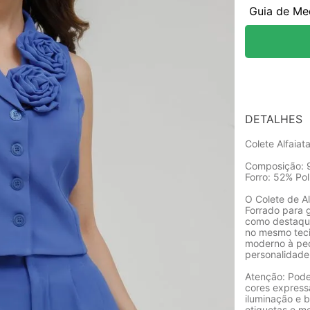
Guia de Me
DETALHES
Colete Alfaiat
Composição: 9
Forro: 52% Po
O Colete de Al
Forrado para 
como destaque
no mesmo teci
moderno à peç
personalidade
Atenção: Pode
cores express
iluminação e b
etiquetas e m