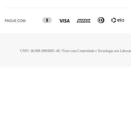
PAGUE COM
CNPJ: 00.898.098/0001-46 / Feito com Criatividade e Tecnologia nos Laborat
TERMOS MAIS BUSCADOS
1
º
calça jeans feminina
2
º
vestido
3
º
blusa
4
º
camisa feminina