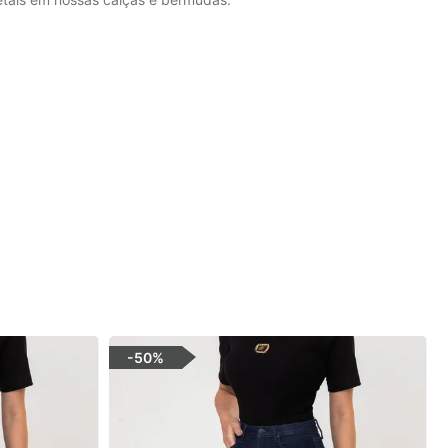
-
50%