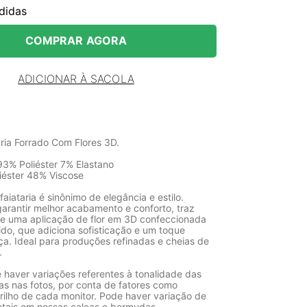
didas
COMPRAR AGORA
ADICIONAR À SACOLA
aria Forrado Com Flores 3D.
3% Poliéster 7% Elastano
liéster 48% Viscose
faiataria é sinônimo de elegância e estilo.
garantir melhor acabamento e conforto, traz
 uma aplicação de flor em 3D confeccionada
do, que adiciona sofisticação e um toque
a. Ideal para produções refinadas e cheias de
.
 haver variações referentes à tonalidade das
as nas fotos, por conta de fatores como
rilho de cada monitor. Pode haver variação de
etais em nossas calças e bermudas.