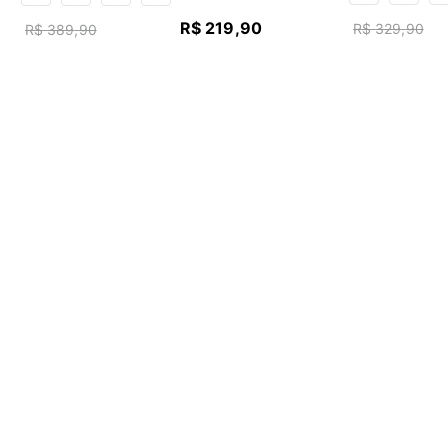
R$
219
,
90
R$
329
,
90
R$
389
,
90