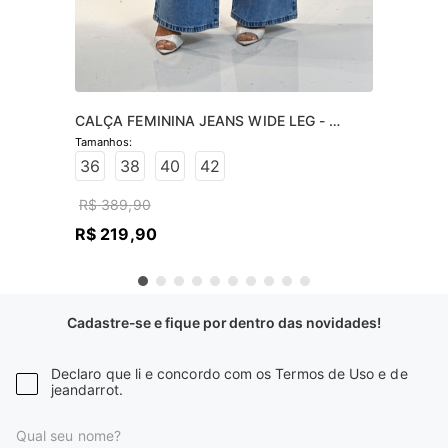
CALÇA FEMININA JEANS WIDE LEG - 
JEANS CLARO
36
38
40
42
R$
389
,
90
R$
219
,
90
Cadastre-se e fique por dentro das novidades!
Declaro que li e concordo com os Termos de Uso e de
jeandarrot.