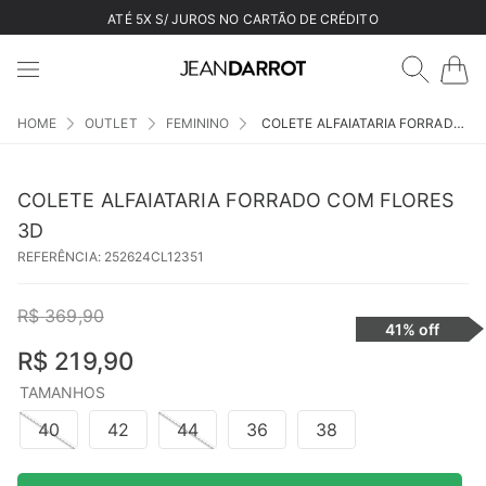
ATÉ 5X S/ JUROS NO CARTÃO DE CRÉDITO
OUTLET
FEMININO
COLETE ALFAIATARIA FORRADO COM FLORES 3D
COLETE ALFAIATARIA FORRADO COM FLORES
3D
REFERÊNCIA
:
252624CL12351
R$
369
,
90
41%
off
R$
219
,
90
TAMANHOS
40
42
44
36
38