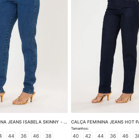
NA JEANS ISABELA SKINNY - 
CALÇA FEMININA JEANS HOT P
- JEANS ESCURO
4
44
36
46
38
40
42
44
36
46
3