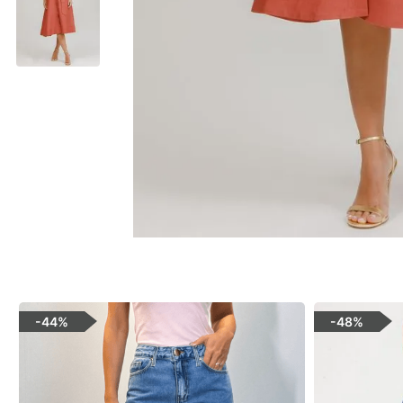
-
44%
-
48%