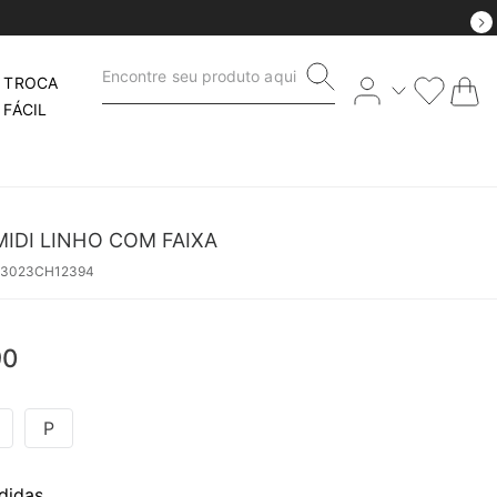
Encontre seu produto aqui
TROCA
FÁCIL
IDI LINHO COM FAIXA
53023CH12394
90
P
didas