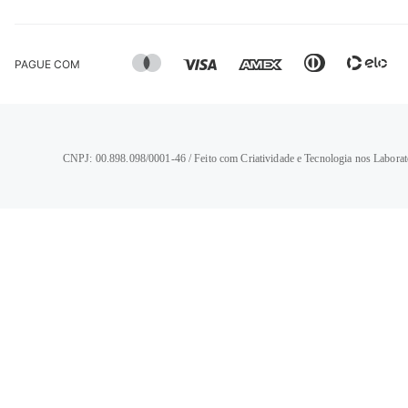
PAGUE COM
CNPJ: 00.898.098/0001-46 / Feito com Criatividade e Tecnologia nos Laborat
TERMOS MAIS BUSCADOS
1
º
calça jeans feminina
2
º
vestido
3
º
blusa
4
º
camisa feminina