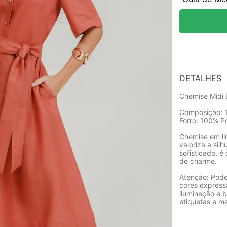
DETALHES
Chemise Midi 
Composição: 
Forro: 100% Po
Chemise em li
valoriza a sil
sofisticado, é
de charme.
Atenção: Pode
cores express
iluminação e b
etiquetas e m