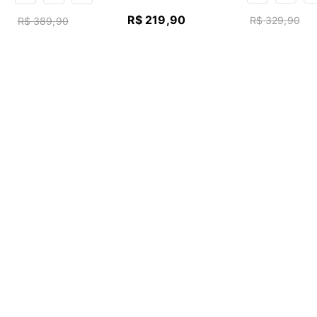
R$
219
,
90
R$
329
,
90
R$
389
,
90