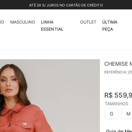
ATÉ 5X S/ JUROS NO CARTÃO DE CRÉDITO
NO
MASCULINO
LINHA
OUTLET
ÚLTIMA
ESSENTIAL
PEÇA
CHEMISE M
REFERÊNCIA
:
2
R$
559
,
TAMANHOS
G
M
Guia de Me