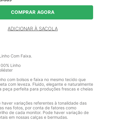
COMPRAR AGORA
ADICIONAR À SACOLA
Linho Com Faixa.
100% Linho
liéster
nho com bolsos e faixa no mesmo tecido que
hueta com leveza. Fluido, elegante e naturalmente
 a peça perfeita para produções frescas e cheias
 haver variações referentes à tonalidade das
as nas fotos, por conta de fatores como
rilho de cada monitor. Pode haver variação de
etais em nossas calças e bermudas.