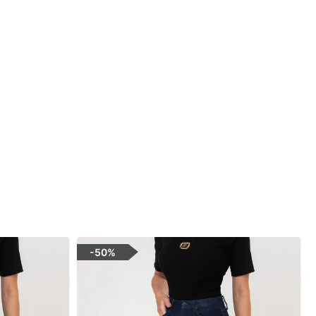
-
50%