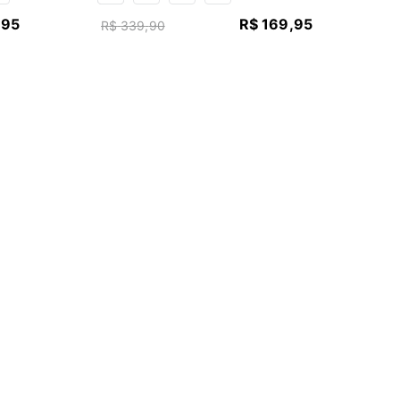
,
95
R$
169
,
95
R$
339
,
90