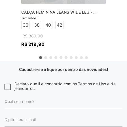
CALÇA FEMININA JEANS WIDE LEG - 
JEANS CLARO
36
38
40
42
R$
389
,
90
R$
219
,
90
Cadastre-se e fique por dentro das novidades!
Declaro que li e concordo com os Termos de Uso e de
jeandarrot.