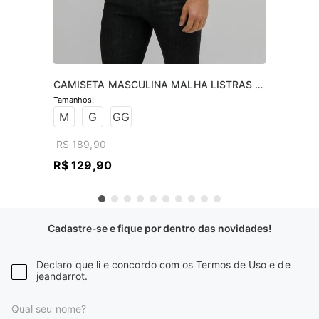
CAMISETA MASCULINA MALHA LISTRAS 
MANGA
M
G
GG
R$
189
,
90
R$
129
,
90
Cadastre-se e fique por dentro das novidades!
Declaro que li e concordo com os Termos de Uso e de
jeandarrot.