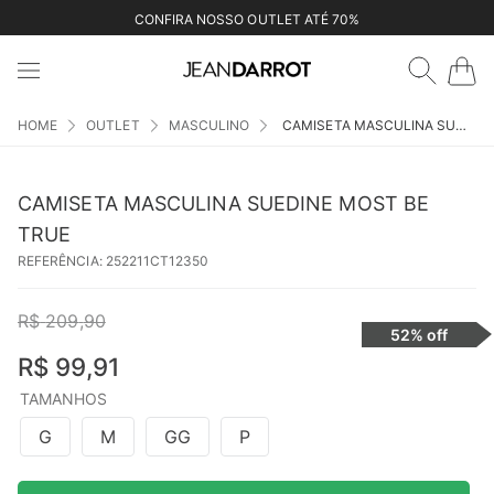
CONFIRA NOSSO OUTLET ATÉ 70%
OUTLET
MASCULINO
CAMISETA MASCULINA SUEDINE MOST BE TRUE
CAMISETA MASCULINA SUEDINE MOST BE
TRUE
REFERÊNCIA
:
252211CT12350
R$
209
,
90
52%
off
R$
99
,
91
TAMANHOS
G
M
GG
P