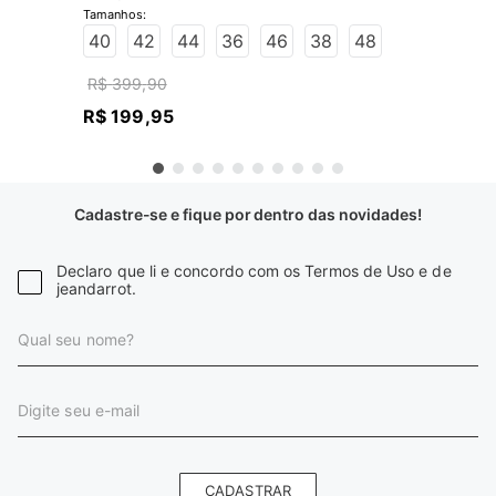
JEANS ESCURO
40
42
44
36
46
38
48
R$
399
,
90
R$
199
,
95
Cadastre-se e fique por dentro das novidades!
Declaro que li e concordo com os Termos de Uso e de
jeandarrot.
CADASTRAR