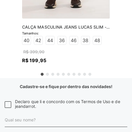
CALÇA MASCULINA JEANS LUCAS SLIM -  
JEANS ESCURO
40
42
44
36
46
38
48
R$
399
,
90
R$
199
,
95
Cadastre-se e fique por dentro das novidades!
Declaro que li e concordo com os Termos de Uso e de
jeandarrot.