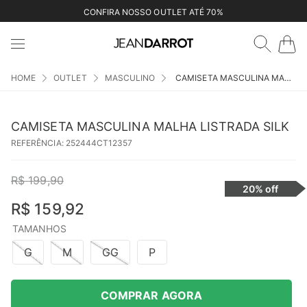
CONFIRA NOSSO OUTLET ATÉ 70%
OUTLET
MASCULINO
CAMISETA MASCULINA MALHA LISTRADA SILK
CAMISETA MASCULINA MALHA LISTRADA SILK
REFERÊNCIA
:
252444CT12357
R$
199
,
90
20%
off
R$
159
,
92
TAMANHOS
G
M
GG
P
COMPRAR AGORA