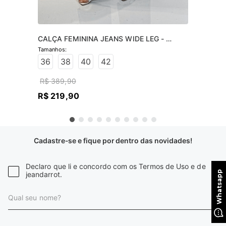
CALÇA FEMININA JEANS WIDE LEG - 
JEANS CLARO
36
38
40
42
R$
389
,
90
R$
219
,
90
Cadastre-se e fique por dentro das novidades!
Declaro que li e concordo com os Termos de Uso e de
jeandarrot.