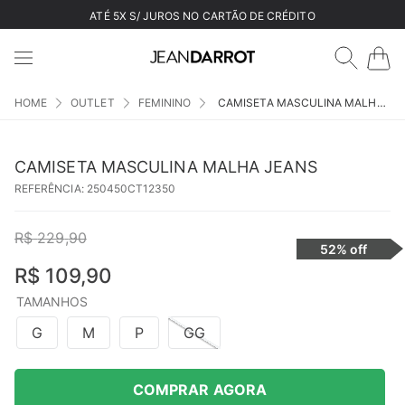
ATÉ 5X S/ JUROS NO CARTÃO DE CRÉDITO
OUTLET
FEMININO
CAMISETA MASCULINA MALHA JEANS
CAMISETA MASCULINA MALHA JEANS
REFERÊNCIA
:
250450CT12350
R$
229
,
90
52%
off
R$
109
,
90
TAMANHOS
G
M
P
GG
COMPRAR AGORA