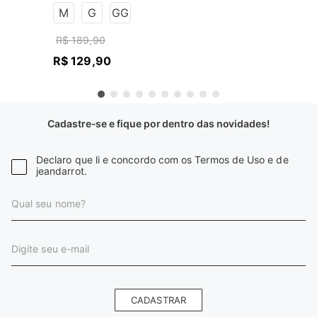
M
G
GG
R$
189
,
90
R$
129
,
90
Cadastre-se e fique por dentro das novidades!
Declaro que li e concordo com os Termos de Uso e de
jeandarrot.
CADASTRAR