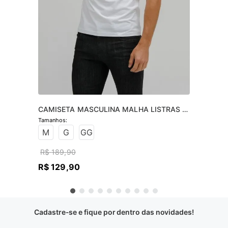
CAMISETA MASCULINA MALHA LISTRAS 
MANGA
M
G
GG
R$
189
,
90
R$
129
,
90
Cadastre-se e fique por dentro das novidades!