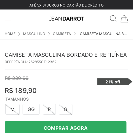
ATÉ 5X S/ JUROS NO CARTÃO DE CRÉDITO
MASCULINO
CAMISETA
CAMISETA MASCULINA BORDADO E RETILÍNEA
CAMISETA MASCULINA BORDADO E RETILÍNEA
REFERÊNCIA
:
252855CT12362
R$
239
,
90
21%
off
R$
189
,
90
TAMANHOS
M
GG
P
G
COMPRAR AGORA