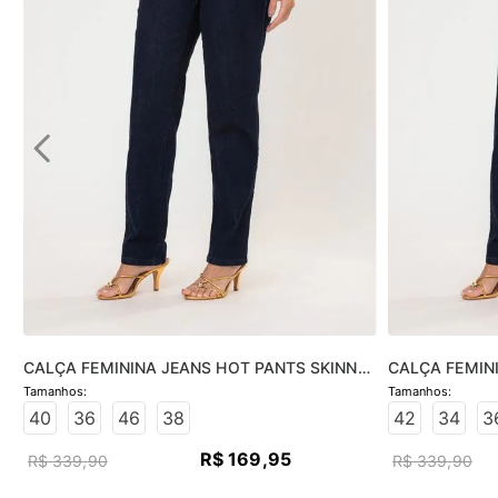
CALÇA FEMININA JEANS HOT PANTS SKINNY 
CALÇA FEMINI
- JEANS ESCURO
JEANS ESCUR
40
36
46
38
42
34
3
R$
169
,
95
R$
339
,
90
R$
339
,
90