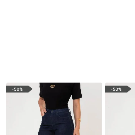
-
50%
-
50%