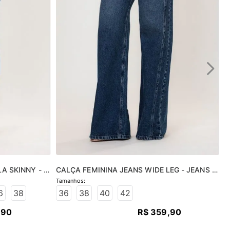
A SKINNY - 
CALÇA FEMININA JEANS WIDE LEG - JEANS 
MÉDIO
6
38
36
38
40
42
,
90
R$
359
,
90