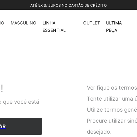
NO
MASCULINO
LINHA
OUTLET
ÚLTIMA
ESSENTIAL
PEÇA
!
Verifique os termos
Tente utilizar uma 
 que você está
Utilize termos gen
Procure utilizar si
AR
desejado.