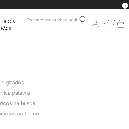
Encontre seu produto aqui
TROCA
FÁCIL
 digitados
única palavra
éricos na busca
nônimos ao termo