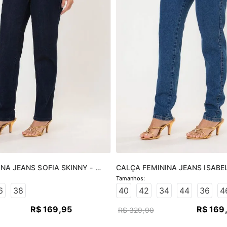
NA JEANS SOFIA SKINNY - 
CALÇA FEMININA JEANS ISABEL
O
JEANS MÉDIO
6
38
40
42
34
44
36
4
R$
169
,
95
R$
169
R$
329
,
90