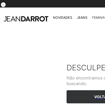
ATÉ 5X S/ JUROS NO CARTÃO DE CRÉDITO
NOVIDADES
JEANS
FEMINI
DESCULPE
Não encontramos o
buscando.
VOLT