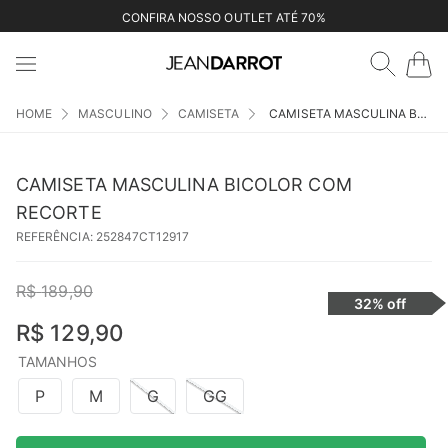
CONFIRA NOSSO OUTLET ATÉ 70%
MASCULINO
CAMISETA
CAMISETA MASCULINA BICOLOR COM RECORTE
CAMISETA MASCULINA BICOLOR COM
RECORTE
REFERÊNCIA
:
252847CT12917
R$
189
,
90
32%
off
R$
129
,
90
TAMANHOS
P
M
G
GG