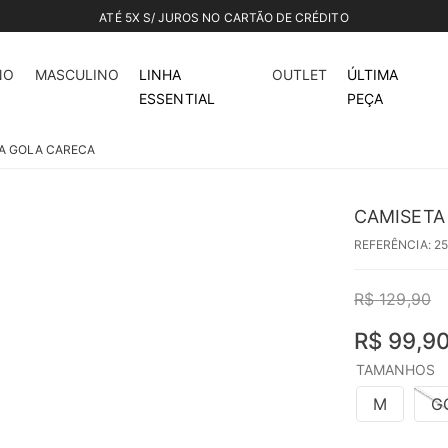
ATÉ 5X S/ JUROS NO CARTÃO DE CRÉDITO
23%
off
NO
MASCULINO
LINHA
OUTLET
ÚLTIMA
ESSENTIAL
PEÇA
A GOLA CARECA
CAMISETA
REFERÊNCIA
:
2
R$
129
,
90
R$
99
,
9
TAMANHOS
M
G