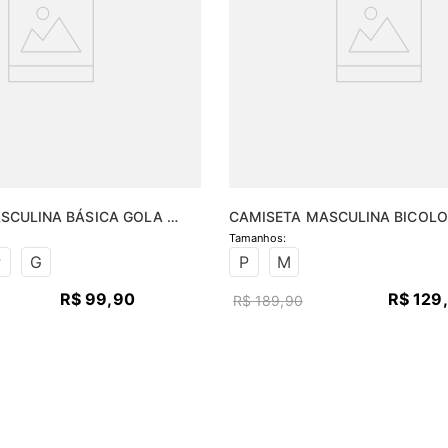
SCULINA BÁSICA GOLA 
CAMISETA MASCULINA BICOLO
RECORTE
P
G
P
M
R$
99
,
90
R$
129
,
R$
189
,
90