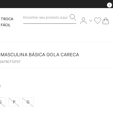
Encontre seu produto aqui
TROCA
FÁCIL
 MASCULINA BÁSICA GOLA CARECA
52475CT12737
0
G
P
G