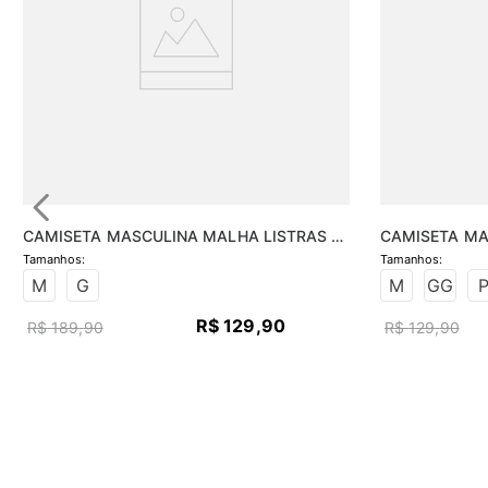
CAMISETA MASCULINA MALHA LISTRAS 
CAMISETA MA
MANGA
CARECA
M
G
M
GG
R$
129
,
90
R$
189
,
90
R$
129
,
90