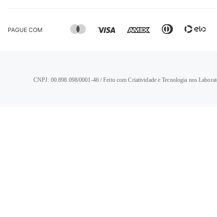
PAGUE COM
CNPJ: 00.898.098/0001-46 / Feito com Criatividade e Tecnologia nos Laborat
TERMOS MAIS BUSCADOS
1
º
calça jeans feminina
2
º
vestido
3
º
blusa
4
º
camisa feminina