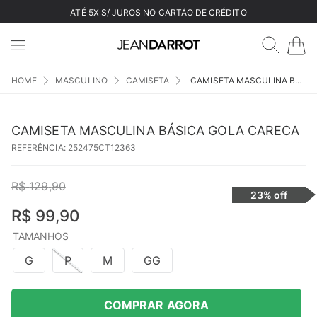
ATÉ 5X S/ JUROS NO CARTÃO DE CRÉDITO
MASCULINO
CAMISETA
CAMISETA MASCULINA BÁSICA GOLA CARECA
CAMISETA MASCULINA BÁSICA GOLA CARECA
REFERÊNCIA
:
252475CT12363
R$
129
,
90
23%
off
R$
99
,
90
TAMANHOS
G
P
M
GG
COMPRAR AGORA