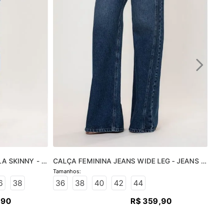
A SKINNY - 
CALÇA FEMININA JEANS WIDE LEG - JEANS 
MÉDIO
6
38
36
38
40
42
44
,
90
R$
359
,
90