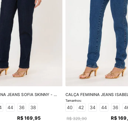
NA JEANS SOFIA SKINNY - 
CALÇA FEMININA JEANS ISABEL
O
JEANS MÉDIO
4
44
36
38
40
42
34
44
36
4
R$
169
,
95
R$
169
R$
329
,
90