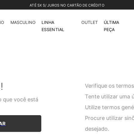
NO
MASCULINO
LINHA
OUTLET
ÚLTIMA
ESSENTIAL
PEÇA
!
Verifique os termos
Tente utilizar uma 
 que você está
Utilize termos gen
Procure utilizar si
AR
desejado.