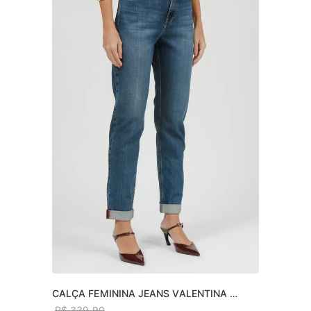
CALÇA FEMININA JEANS VALENTINA 
SKINNY
R$
339
,
90