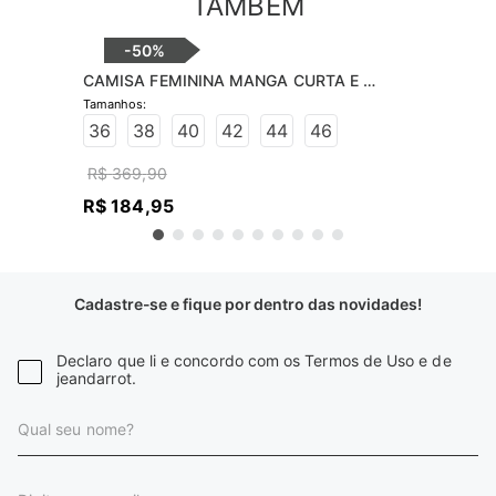
TAMBÉM
-
50%
CAMISA FEMININA MANGA CURTA E 
APLICAÇÃO
36
38
40
42
44
46
R$
369
,
90