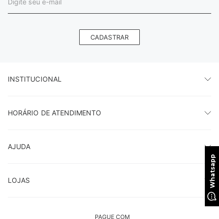
R$
184
,
95
Cadastre-se e fique por dentro das novidades!
Declaro que li e concordo com os Termos de Uso e de
jeandarrot.
CADASTRAR
INSTITUCIONAL