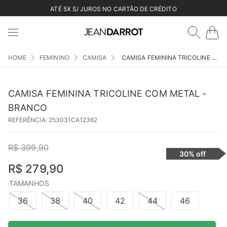
ATÉ 5X S/ JUROS NO CARTÃO DE CRÉDITO
FEMININO
CAMISA
CAMISA FEMININA TRICOLINE COM METAL - BRANCO
CAMISA FEMININA TRICOLINE COM METAL -
BRANCO
REFERÊNCIA
:
253031CA12362
R$
399
,
90
30%
off
R$
279
,
90
TAMANHOS
36
38
40
42
44
46