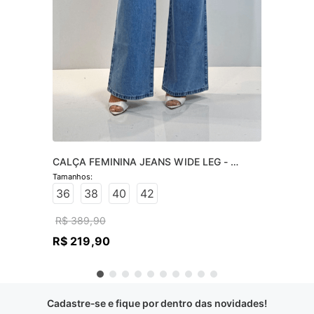
CALÇA FEMININA JEANS WIDE LEG - 
JEANS CLARO
36
38
40
42
R$
389
,
90
R$
219
,
90
Cadastre-se e fique por dentro das novidades!