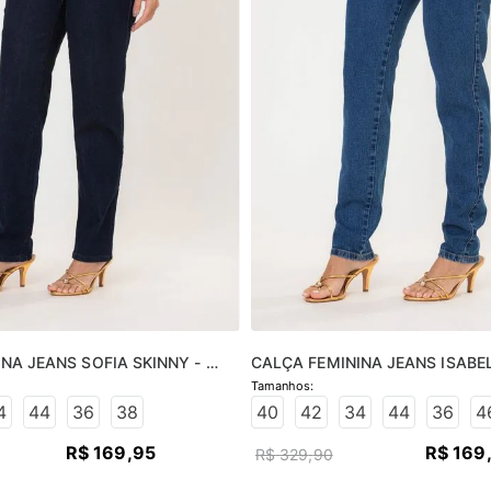
NA JEANS SOFIA SKINNY - 
CALÇA FEMININA JEANS ISABEL
O
JEANS MÉDIO
4
44
36
38
40
42
34
44
36
4
R$
169
,
95
R$
169
R$
329
,
90