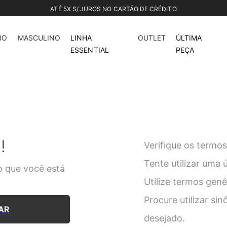
ATÉ 5X S/ JUROS NO CARTÃO DE CRÉDITO
NO
MASCULINO
LINHA
OUTLET
ÚLTIMA
ESSENTIAL
PEÇA
!
Verifique os termos
Tente utilizar uma 
 que você está
Utilize termos gen
Procure utilizar si
AR
desejado.