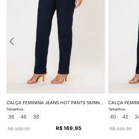
CALÇA FEMININA JEANS HOT PANTS SKINNY 
CALÇA FEMINI
- JEANS ESCURO
JEANS ESCUR
36
46
38
40
42
3
R$
169
,
95
R$
339
,
90
R$
339
,
90