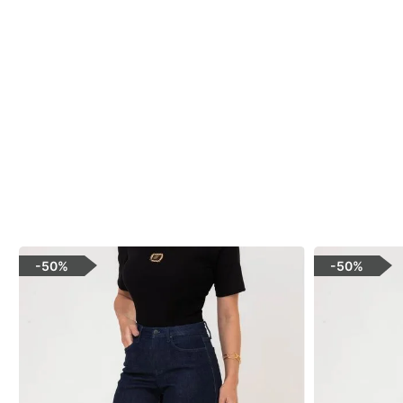
-
50%
-
50%