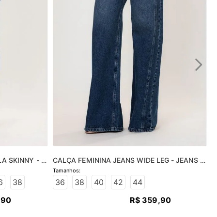
A SKINNY - 
CALÇA FEMININA JEANS WIDE LEG - JEANS 
MÉDIO
6
38
36
38
40
42
44
,
90
R$
359
,
90