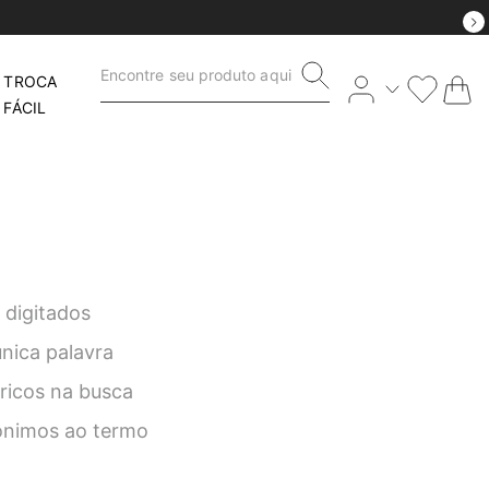
Encontre seu produto aqui
TROCA
FÁCIL
 digitados
única palavra
éricos na busca
nônimos ao termo