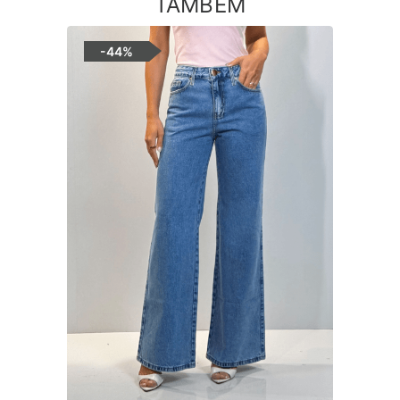
TAMBÉM
-
44%