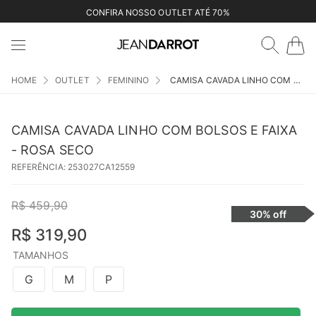
CONFIRA NOSSO OUTLET ATÉ 70%
OUTLET
FEMININO
CAMISA CAVADA LINHO COM BOLSOS E FAIXA - ROSA SECO
CAMISA CAVADA LINHO COM BOLSOS E FAIXA
- ROSA SECO
REFERÊNCIA
:
253027CA12559
R$
459
,
90
30%
off
R$
319
,
90
TAMANHOS
G
M
P