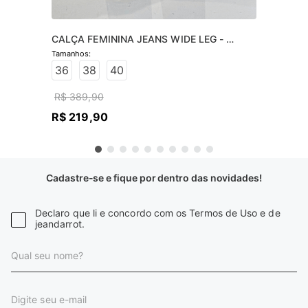
CALÇA FEMININA JEANS WIDE LEG - 
JEANS CLARO
36
38
40
R$
389
,
90
R$
219
,
90
Cadastre-se e fique por dentro das novidades!
Declaro que li e concordo com os Termos de Uso e de
jeandarrot.