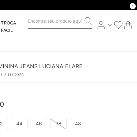
Encontre seu produto aqui
TROCA
FÁCIL
MININA JEANS LUCIANA FLARE
41121LU12353
0
2
44
46
38
48