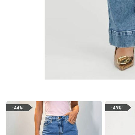
-
44%
-
48%