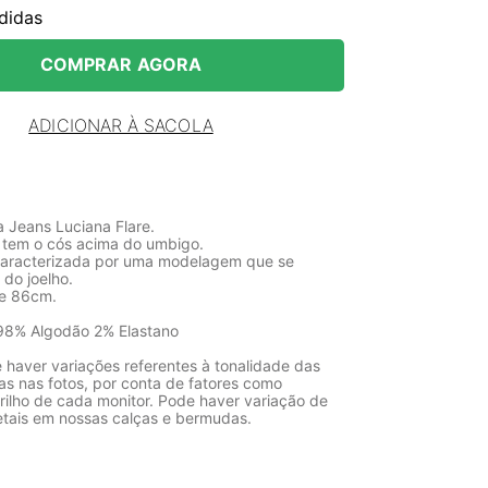
didas
COMPRAR AGORA
ADICIONAR À SACOLA
a Jeans Luciana Flare.
 tem o cós acima do umbigo.
 caracterizada por uma modelagem que se
 do joelho.
de 86cm.
98% Algodão 2% Elastano
 haver variações referentes à tonalidade das
as nas fotos, por conta de fatores como
rilho de cada monitor. Pode haver variação de
etais em nossas calças e bermudas.