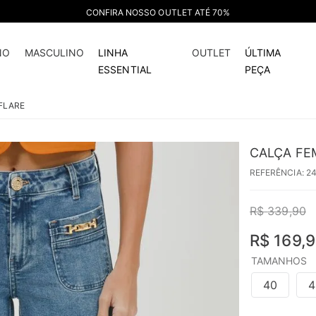
CONFIRA NOSSO OUTLET ATÉ 70%
50%
off
NO
MASCULINO
LINHA
OUTLET
ÚLTIMA
ESSENTIAL
PEÇA
FLARE
CALÇA FE
REFERÊNCIA
:
2
R$
339
,
90
R$
169
,
9
TAMANHOS
40
4