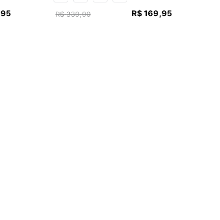
,
95
R$
169
,
95
R$
339
,
90