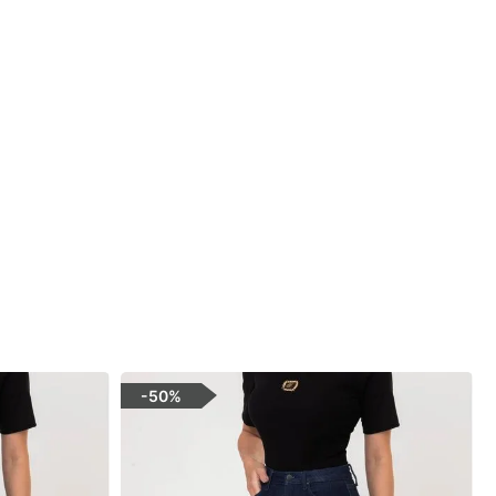
-
50%