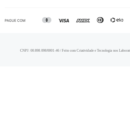
PAGUE COM
CNPJ: 00.898.098/0001-46 / Feito com Criatividade e Tecnologia nos Laborat
TERMOS MAIS BUSCADOS
1
º
calça jeans feminina
2
º
vestido
3
º
blusa
4
º
camisa feminina