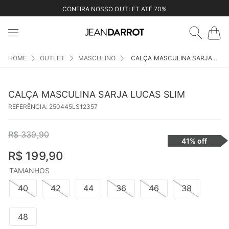
CONFIRA NOSSO OUTLET ATÉ 70%
OUTLET
MASCULINO
CALÇA MASCULINA SARJA LUCAS SLIM
CALÇA MASCULINA SARJA LUCAS SLIM
REFERÊNCIA
:
250445LS12357
R$
339
,
90
41%
off
R$
199
,
90
TAMANHOS
40
42
44
36
46
38
48