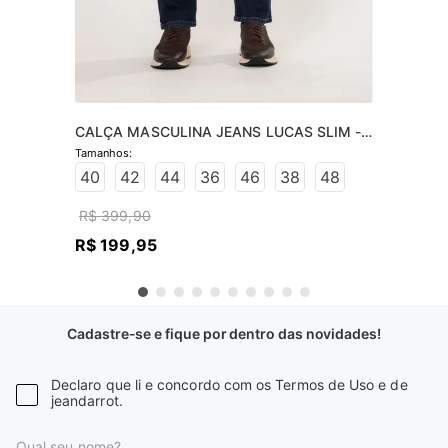
CALÇA MASCULINA JEANS LUCAS SLIM -  
JEANS ESCURO
40
42
44
36
46
38
48
R$
399
,
90
R$
199
,
95
Cadastre-se e fique por dentro das novidades!
Declaro que li e concordo com os Termos de Uso e de
jeandarrot.