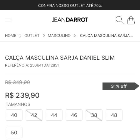
CONFIRA NOSSO OUTLET ATÉ 70%
OUTLET
MASCULINO
CALÇA MASCULINA SARJA DANIEL SLIM
CALÇA MASCULINA SARJA DANIEL SLIM
REFERÊNCIA
:
250641DA12851
R$
349
,
90
31%
off
R$
239
,
90
TAMANHOS
40
42
44
46
38
48
50