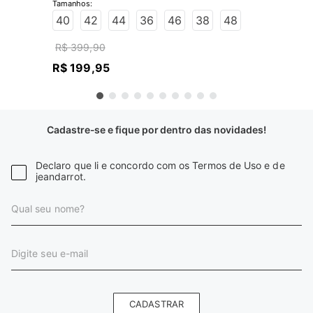
JEANS ESCURO
40
42
44
36
46
38
48
R$
399
,
90
R$
199
,
95
Cadastre-se e fique por dentro das novidades!
Declaro que li e concordo com os Termos de Uso e de
jeandarrot.
CADASTRAR