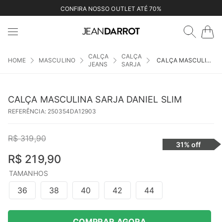
CONFIRA NOSSO OUTLET ATÉ 70%
CALÇA
CALÇA
MASCULINO
CALÇA MASCULINA SARJA DANIEL SLIM
JEANS
SARJA
CALÇA MASCULINA SARJA DANIEL SLIM
REFERÊNCIA
:
250354DA12903
R$
319
,
90
31%
off
R$
219
,
90
TAMANHOS
36
38
40
42
44
COMPRAR AGORA